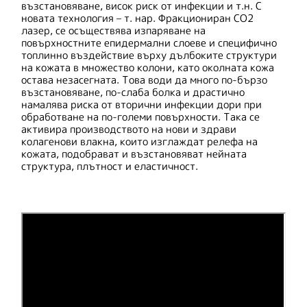
възстановяване, висок риск от инфекции и т.н. С
новата технология – т. нар. Фракциониран CO2
лазер, се осъществява изпаряване на
повърхностните епидермални слоеве и специфично
топлинно въздействие върху дълбоките структури
на кожата в множество колони, като околната кожа
остава незасегната. Това води да много по-бързо
възстановяване, по-слаба болка и драстично
намалява риска от вторични инфекции дори при
обработване на по-големи повърхности. Така се
активира производството на нови и здрави
колагенови влакна, които изглаждат релефа на
кожата, подобрават и възстановяват нейната
структура, плътност и еластичност.