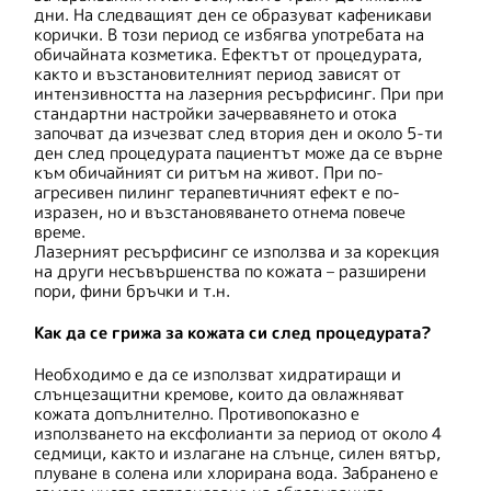
дни. На следващият ден се образуват кафеникави
корички. В този период се избягва употребата на
обичайната козметика. Ефектът от процедурата,
както и възстановителният период зависят от
интензивността на лазерния ресърфисинг. При при
стандартни настройки зачервавянето и отока
започват да изчезват след втория ден и около 5-ти
ден след процедурата пациентът може да се върне
към обичайният си ритъм на живот. При по-
агресивен пилинг терапевтичният ефект е по-
изразен, но и възстановяването отнема повече
време.
Лазерният ресърфисинг се използва и за корекция
на други несъвършенства по кожата – разширени
пори, фини бръчки и т.н.
Как да се грижа за кожата си след процедурата?
Необходимо е да се използват хидратиращи и
слънцезащитни кремове, които да овлажняват
кожата допълнително. Противопоказно е
използването на ексфолианти за период от около 4
седмици, както и излагане на слънце, силен вятър,
плуване в солена или хлорирана вода. Забранено е