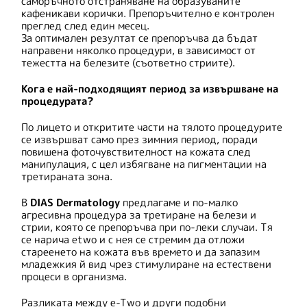
саморъчното отстраняване на образуваните
кафеникави корички. Препоръчително е контролен
преглед след един месец.
За оптимален резултат се препоръчва да бъдат
направени няколко процедури, в зависимост от
тежестта на белезите (съответно стриите).
Кога е най-подходящият период за извършване на
процедурата?
По лицето и откритите части на тялото процедурите
се извършват само през зимния период, поради
повишена фоточувствителност на кожата след
манипулация, с цел избягване на пигментации на
третираната зона.
В
DIAS Dermatology
предлагаме и по-малко
агресивна процедура за третиране на белези и
стрии, която се препоръчва при по-леки случаи. Тя
се нарича etwo и с нея се стремим да отложи
стареенето на кожата във времето и да запазим
младежкия й вид чрез стимулиране на естествени
процеси в организма.
Разликата между e-Two и други подобни