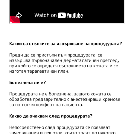
Какви са стъпките за извършване на процедурата?
Преди да се пристъпи към процедурата, се
извършва първоначален дерматалагичен преглед,
при който се определя състоянието на кожата и се
изготвя терапевтичен план.
Болезнена ли е?
Процедурата не е болезнена, защото кожата се
обработва предварително с анестезиращи кремове
за по-голям комфорт на пациента.
Какво да очаквам след процедурата?
Непосредствено след процедурата се появяват
зачервявания и лек оток, които траят до няколко