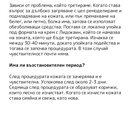
Зависи от проблема, който третираме. Когато става
въпрос за дълбоко загряване с цел ремоделиране и
подмладяване на кожата, или пък премахване на
белег, или петно, болка има, затова се използват
обезболяващи средства. Поставя се локална упойка
под формата на крем с Лидокаин, който се намазва
на зоната, която ще бъде третирана. Изчаква се
между 30-40 минути, докато упойката подейства и
тогава се започва процедурата. В този случай
чувствителност почти няма.
Има ли възстановителен период?
След процедурата кожата се зачервява и е
чувствителна. Успокоява след около 2-3 дни.
Седмица след процедурата се образуват корички,
които лесно се изчистват. Когато се изчисти кожата
става сияйна и свежа, като нова.