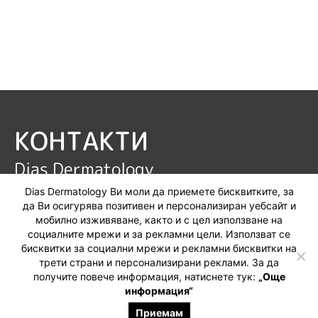
КОНТАКТИ
Dias Dermatology
гр. Русе, ул. Хан Аспарух 35
Dias Dermatology Ви моли да приемете бисквитките, за
да Ви осигурява позитивен и персонализиран уебсайт и
ТЕЛЕФОН:
+359 (888) 539 464
мобилно изживяване, както и с цел използване на
социалните мрежи и за рекламни цели. Използват се
бисквитки за социални мрежи и рекламни бисквитки на
трети страни и персонализирани реклами. За да
получите повече информация, натиснете тук:
„Още
информация“
Приемам