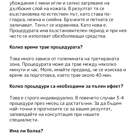
убождания с мини игли и силно загряване на
дълбокия слой на кожата. В резултат тя се
възстановява по естествен път, като става по-
гладка, нежна и сияйна. Бръчките и петната се
заличават. Тенът се изравнява. Като нова е.
Процедурата има възстановителен период и при нея
често се използват обезболяващи средства.
Колко време трае процедурата?
Това много зависи от големината на третираната
зона. Процедурата може да трае между няколко
минути и час. Моля, имайте предвид, че се изисква и
време за подготовка, което трае около 40 мин.
Колко процедури са необходими за пълен ефект?
Това е строго индивидуално. В повечето случаи 3-4
процедури през месец са достатъчни. За да бъдем
най-точни в прогнозите си за вашия резултат,
заповядайте на консултация при нашите
специалисти.
Има ли болка?