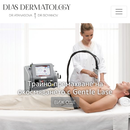
Трайно премахване на
окосмяването с Gentle Lase
ВИЖ ОЩЕ