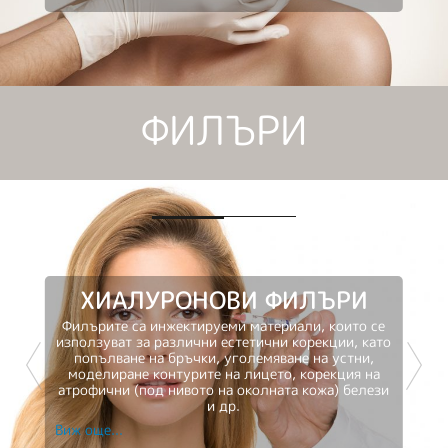
ФИЛЪРИ
ХИАЛУРОНОВИ ФИЛЪРИ
Филърите са инжектируеми материали, които се
използуват за различни естетични корекции, като
попълване на бръчки, уголемяване на устни,
Previous
Nex
моделиране контурите на лицето, корекция на
атрофични (под нивото на околната кожа) белези
и др.
Виж още...