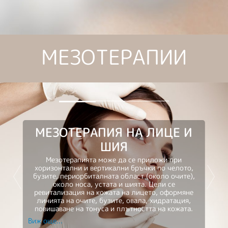
МЕЗОТЕРАПИИ
МЕЗОТЕРАПИЯ НА ЛИЦЕ И
ШИЯ
Мезотерапията може да се приложи при
хоризонтални и вертикални бръчки по челото,
бузите, периорбиталната област (около очите),
Previous
Nex
около носа, устата и шията. Цели се
ревитализация на кожата на лицето, оформяне
линията на очите, бузите, овала, хидратация,
повишаване на тонуса и плътността на кожата.
Виж още...