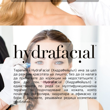
Терапията HydraFacial (ХидраФейшъл) има за цел
да разкрие красотата на лицето, без да се налага
да прибягвате до корекции на недостатъците с
фон дьо тен. HydraFacial (ХидраФейшъл) е
единствената по рода си мултифункционална
терапия за подмладяване на кожата, която
почиства, ексфолира, хидратира и ефикасно се
бори с бръчките, решавайки редица козметични
проблеми.